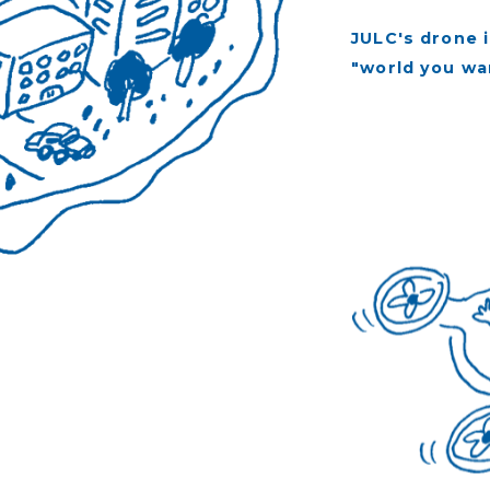
JULC's drone 
"world you wa