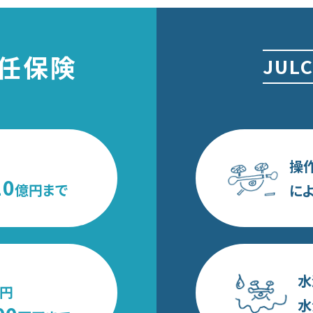
任保険
JUL
操
10
億円まで
に
水
円
水