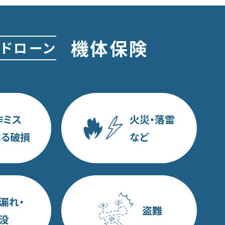
機体保険
Cドローン
作ミス
火災・落雷
よる破損
など
漏れ・
盗難
没