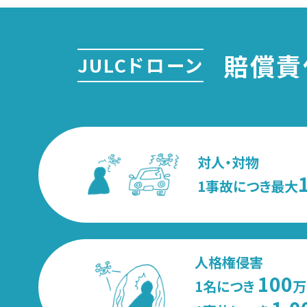
賠償責
JULCドローン
対人・対物
1事故につき最大
人格権侵害
100
1名につき
万