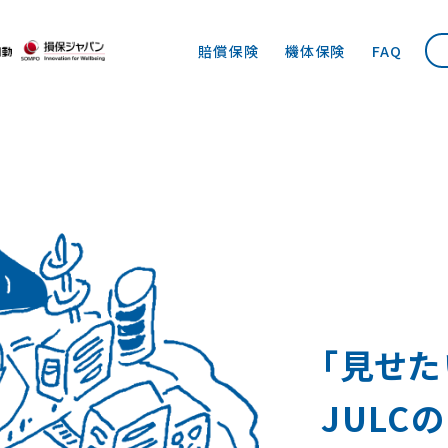
賠償保険
機体保険
FAQ
「見せ
JULC